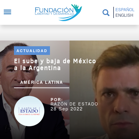
Pasar al contenido principal
ESPAÑOL
ENGLISH
ACTUALIDAD
El sube y baja de México
a la Argentina
AMÉRICA LATINA
RAZÓN DE ESTADO
28 Sep 2022