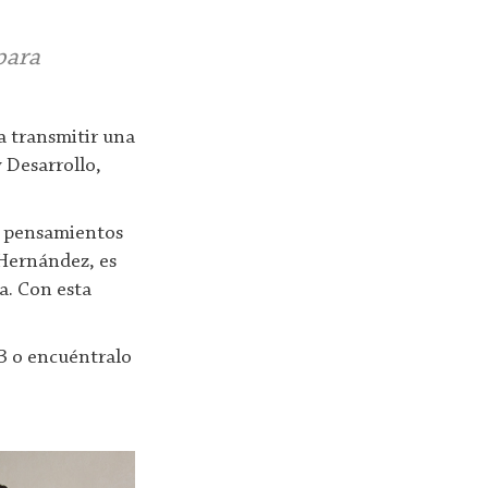
para
a transmitir una
y Desarrollo,
 y pensamientos
 Hernández, es
a. Con esta
 3 o encuéntralo