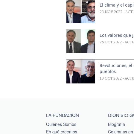
El clima y el cap
23 NOV 2022
- ACT
Los valores que 
26 OCT 2022
- ACT
Revoluciones, el 
pueblos
19 OCT 2022
- ACT
Main menu footer
LA FUNDACIÓN
DIONISIO 
Quiénes Somos
Biografía
En qué creemos
Columnas en 