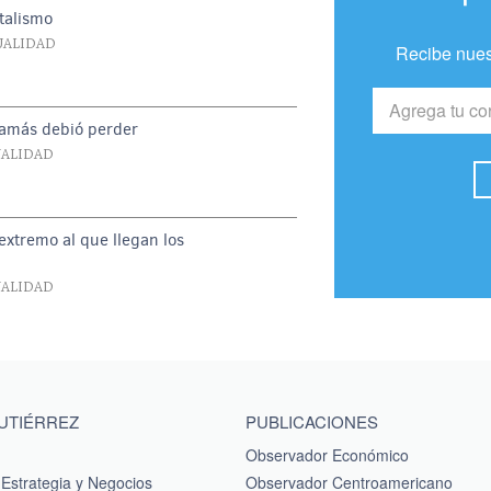
italismo
UALIDAD
Recibe nues
jamás debió perder
UALIDAD
extremo al que llegan los
UALIDAD
GUTIÉRREZ
PUBLICACIONES
Observador Económico
Estrategia y Negocios
Observador Centroamericano