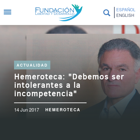
Pasar al contenido principal
ESPAÑOL
ENGLISH
ACTUALIDAD
Hemeroteca: "Debemos ser
intolerantes a la
incompetencia"
14 Jun 2017
HEMEROTECA