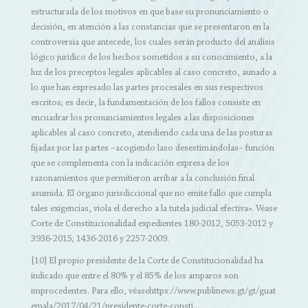
estructurada de los motivos en que base su pronunciamiento o
decisión, en atención a las constancias que se presentaron en la
controversia que antecede, los cuales serán producto del análisis
lógico jurídico de los hechos sometidos a su conocimiento, a la
luz de los preceptos legales aplicables al caso concreto, aunado a
lo que han expresado las partes procesales en sus respectivos
escritos; es decir, la fundamentación de los fallos consiste en
encuadrar los pronunciamientos legales a las disposiciones
aplicables al caso concreto, atendiendo cada una de las posturas
fijadas por las partes –acogiendo laso desestimándolas– función
que se complementa con la indicación expresa de los
razonamientos que permitieron arribar a la conclusión final
asumida. El órgano jurisdiccional que no emite fallo que cumpla
tales exigencias, viola el derecho a la tutela judicial efectiva». Véase
Corte de Constitucionalidad expedientes 180-2012, 5053-2012 y
3936-2015; 1436-2016 y 2257-2009.
[10] El propio presidente de la Corte de Constitucionalidad ha
indicado que entre el 80% y el 85% de los amparos son
improcedentes. Para ello, véase
https://www.publinews.gt/gt/guat
emala/2017/04/21/presidente-corte-consti...