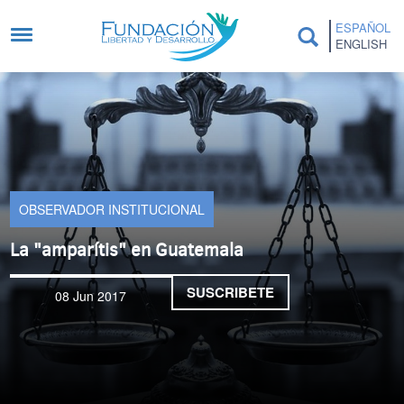
Pasar al contenido principal
ESPAÑOL
ENGLISH
OBSERVADOR INSTITUCIONAL
La "amparítis" en Guatemala
SUSCRIBETE
08 Jun 2017