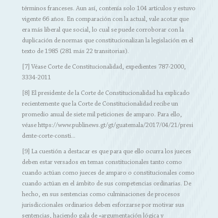
términos franceses. Aun así, contenía solo 104 artículos y estuvo
vigente 66 años. En comparación con la actual, vale acotar que
era más liberal que social, lo cual se puede corroborar con la
duplicación de normas que constitucionalizan la legislación en el
texto de 1985 (281 más 22 transitorias).
[7] Véase Corte de Constitucionalidad, expedientes 787-2000,
3334-2011
[8] El presidente de la Corte de Constitucionalidad ha explicado
recientemente que la Corte de Constitucionalidad recibe un
promedio anual de siete mil peticiones de amparo. Para ello,
véase
https://www.publinews.gt/gt/guatemala/2017/04/21/presi
dente-corte-consti...
[9] La cuestión a destacar es que para que ello ocurra los jueces
deben estar versados en temas constitucionales tanto como
cuando actúan como jueces de amparo o constitucionales como
cuando actúan en el ámbito de sus competencias ordinarias. De
hecho, en sus sentencias como culminaciones de procesos
jurisdiccionales ordinarios deben esforzarse por motivar sus
sentencias, haciendo gala de «argumentación lógica y