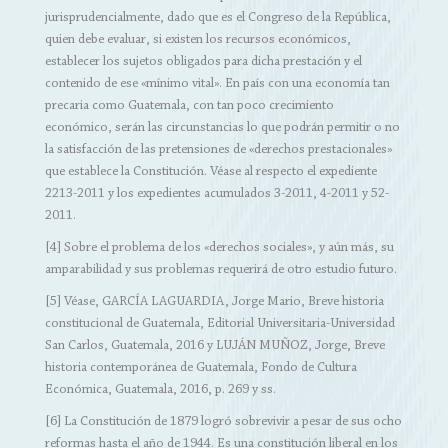
jurisprudencialmente, dado que es el Congreso de la República,
quien debe evaluar, si existen los recursos económicos,
establecer los sujetos obligados para dicha prestación y el
contenido de ese «mínimo vital». En país con una economía tan
precaria como Guatemala, con tan poco crecimiento
económico, serán las circunstancias lo que podrán permitir o no
la satisfacción de las pretensiones de «derechos prestacionales»
que establece la Constitución. Véase al respecto el expediente
2213-2011 y los expedientes acumulados 3-2011, 4-2011 y 52-
2011.
[4] Sobre el problema de los «derechos sociales», y aún más, su
amparabilidad y sus problemas requerirá de otro estudio futuro.
[5] Véase, GARCÍA LAGUARDIA, Jorge Mario, Breve historia
constitucional de Guatemala, Editorial Universitaria-Universidad
San Carlos, Guatemala, 2016 y LUJÁN MUÑOZ, Jorge, Breve
historia contemporánea de Guatemala, Fondo de Cultura
Económica, Guatemala, 2016, p. 269 y ss.
[6] La Constitución de 1879 logró sobrevivir a pesar de sus ocho
reformas hasta el año de 1944. Es una constitución liberal en los