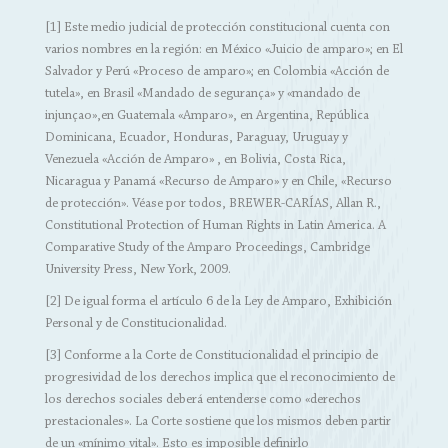
[1] Este medio judicial de protección constitucional cuenta con
varios nombres en la región: en México «Juicio de amparo»; en El
Salvador y Perú «Proceso de amparo»; en Colombia «Acción de
tutela», en Brasil «Mandado de segurança» y «mandado de
injunçao»,en Guatemala «Amparo», en Argentina, República
Dominicana, Ecuador, Honduras, Paraguay, Uruguay y
Venezuela «Acción de Amparo» , en Bolivia, Costa Rica,
Nicaragua y Panamá «Recurso de Amparo» y en Chile, «Recurso
de protección». Véase por todos, BREWER-CARÍAS, Allan R.,
Constitutional Protection of Human Rights in Latin America. A
Comparative Study of the Amparo Proceedings, Cambridge
University Press, New York, 2009.
[2] De igual forma el artículo 6 de la Ley de Amparo, Exhibición
Personal y de Constitucionalidad.
[3] Conforme a la Corte de Constitucionalidad el principio de
progresividad de los derechos implica que el reconocimiento de
los derechos sociales deberá entenderse como «derechos
prestacionales». La Corte sostiene que los mismos deben partir
de un «mínimo vital». Esto es imposible definirlo