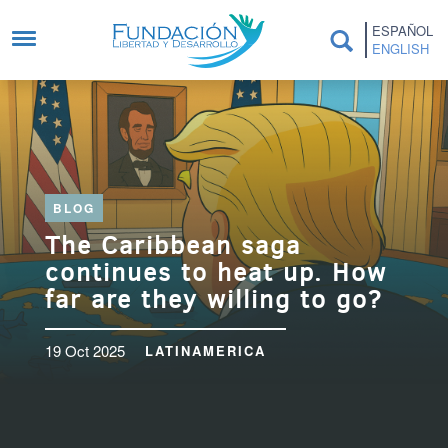
Skip to main content
ESPAÑOL
ENGLISH
BLOG
The Caribbean saga
continues to heat up. How
far are they willing to go?
19 Oct 2025
LATINAMERICA