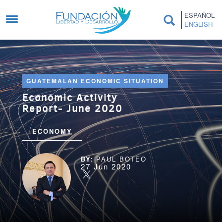
Skip to main content
ESPAÑOL
ENGLISH
GUATEMALAN ECONOMIC SITUATION
Economic Activity
Report- June 2020
ECONOMY
PAUL BOTEO
27 Jun 2020