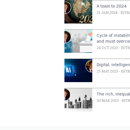
A toast to 2024
21 JAN 2024
- ESTR
Cycle of instabil
and must overc
24 OCT 2023
- EST
Digital, intellig
25 MAY 2023
- EST
The rich, inequa
30 MAR 2023
- EST