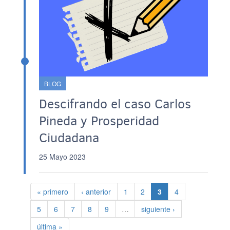
BLOG
Descifrando el caso Carlos
Pineda y Prosperidad
Ciudadana
25 Mayo 2023
Paginación
Primera página
Página anterior
Página
Página
Página actual
Página
« primero
‹ anterior
1
2
3
4
Página
Página
Página
Página
Página
Siguiente página
5
6
7
8
9
…
siguiente ›
Última página
última »