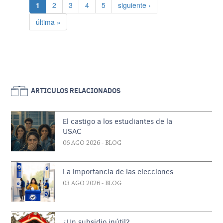
Página actual
Página
Página
Página
Página
Siguiente página
1
2
3
4
5
siguiente ›
Última página
última »
ARTICULOS RELACIONADOS
El castigo a los estudiantes de la
USAC
06 AGO 2026
- BLOG
La importancia de las elecciones
03 AGO 2026
- BLOG
¿Un subsidio inútil?