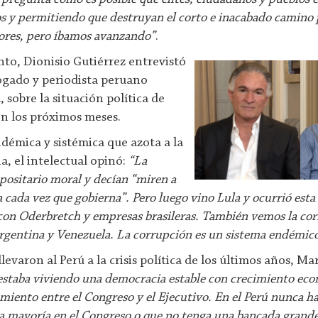
s y permitiendo que destruyan el corto e inacabado camino p
ores, pero íbamos avanzando”
.
nto, Dionisio Gutiérrez entrevistó
ogado y periodista peruano
 sobre la situación política de
en los próximos meses.
démica y sistémica que azota a la
, el intelectual opinó:
“La
depositario moral y decían “miren a
 cada vez que gobierna”. Pero luego vino Lula y ocurrió est
 con Oderbretch y empresas brasileras. También vemos la co
gentina y Venezuela. La corrupción es un sistema endémico 
levaron al Perú a la crisis política de los últimos años, Ma
 estaba viviendo una democracia estable con crecimiento ec
miento entre el Congreso y el Ejecutivo. En el Perú nunca h
a mayoría en el Congreso o que no tenga una bancada grande