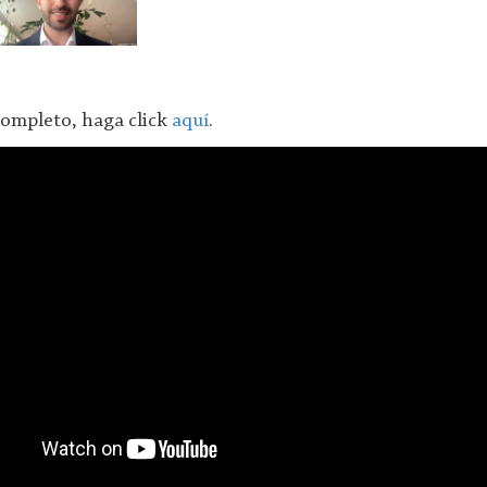
completo, haga click
aquí
.