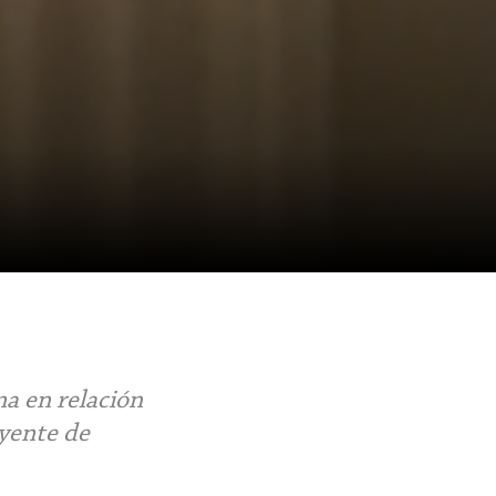
na en relación
uyente de