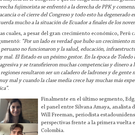
echa fujimorista se enfrentó a la derecha de PPK y comenza
acancia o el cierre del Congreso y todo esto ha degenerado en
uerda mucho a la situación de Ecuador a finales de los nove
las cuales, a pesar del gran crecimiento económico, Perú c
argumentó:
“Por un lado es verdad que hubo un crecimiento 
o peruano no funcionaron y la salud, educación, infraestruct
 mal. El Estado es un pésimo gestor. En la época de Toledo
gresiva y se transfirieron muchas competencias y dinero a l
regiones resultaron ser un caladero de ladrones y de gente 
muy mal y cuando la clase media crece hay muchas más expe
ica”
.
Finalmente en el último segmento, Edg
el panel entre Silvana Amaya, analista d
Will Freeman, periodista estadounidense
perspectivas frente a la primera vuelta 
Colombia.