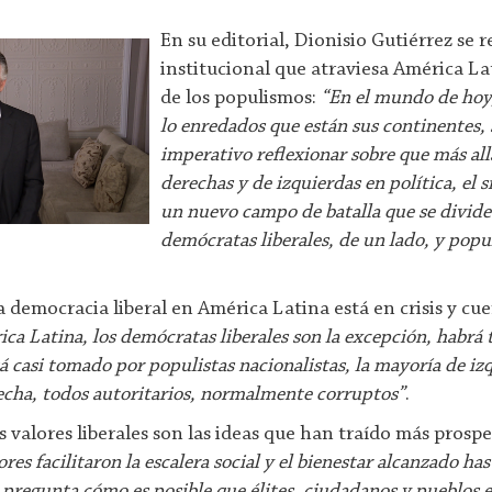
En su editorial, Dionisio Gutiérrez se ref
institucional que atraviesa América La
de los populismos:
“En el mundo de hoy,
lo enredados que están sus continentes, 
imperativo reflexionar sobre que más all
derechas y de izquierdas en política, el s
un nuevo campo de batalla que se divide
demócratas liberales, de un lado, y popu
 democracia liberal en América Latina está en crisis y cu
ca Latina, los demócratas liberales son la excepción, habrá 
á casi tomado por populistas nacionalistas, la mayoría de iz
echa, todos autoritarios, normalmente corruptos”
.
 valores liberales son las ideas que han traído más prospe
lores facilitaron la escalera social y el bienestar alcanzado ha
 pregunta cómo es posible que élites, ciudadanos y pueblos 