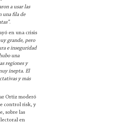
ron a usar las
 una fila de
ntas”
.
ayó en una crisis
muy grande, pero
ura e inseguridad
 hubo una
as regiones y
muy inepta. El
ctativas y más
ar Ortiz moderó
e control risk, y
, sobre las
electoral en