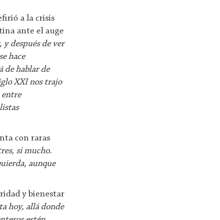
irió a la crisis
tina ante el auge
 y después de ver
se hace
á de hablar de
iglo XXI nos trajo
 entre
listas
enta con raras
tres, si mucho.
quierda, aunque
ridad y bienestar
sta hoy, allá donde
enteros estén