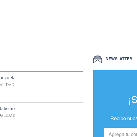
NEWSLATTER
enezuela
UALIDAD
¡
italismo
UALIDAD
Recibe nues