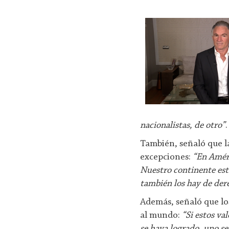
nacionalistas, de otro”
.
También, señaló que la
excepciones:
“En Améri
Nuestro continente est
también los hay de der
Además, señaló que los
al mundo:
“Si estos va
se haya logrado, uno se