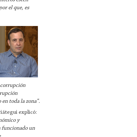
or el que, es
a corrupción
rrupción
en toda la zona”.
riátegui explicó:
onómico y
a funcionado un
.