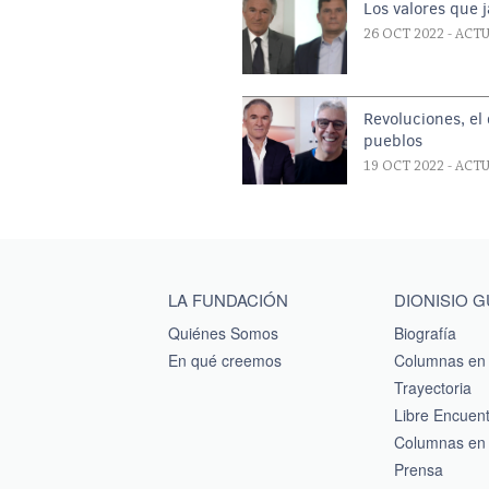
Los valores que 
26 OCT 2022
- ACT
Revoluciones, el 
pueblos
19 OCT 2022
- ACT
Main menu footer
LA FUNDACIÓN
DIONISIO 
Quiénes Somos
Biografía
En qué creemos
Columnas en 
Trayectoria
Libre Encuen
Columnas en 
Prensa