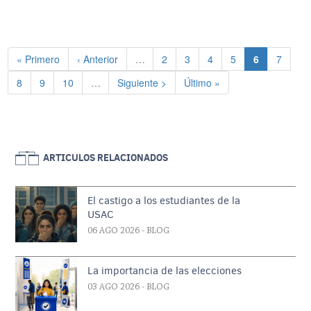
Paginación
Primera página
Página anterior
Página
Página
Página
Página
Página actu
Página
« Primero
‹ Anterior
…
2
3
4
5
6
7
Página
Página
Página
Siguiente página
Última página
8
9
10
…
Siguiente >
Último »
ARTICULOS RELACIONADOS
El castigo a los estudiantes de la
USAC
06 AGO 2026
- BLOG
La importancia de las elecciones
03 AGO 2026
- BLOG