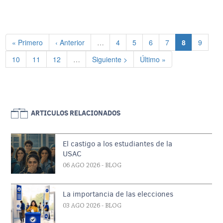
Paginación
Primera página
Página anterior
Página
Página
Página
Página
Página actu
Página
« Primero
‹ Anterior
…
4
5
6
7
8
9
Página
Página
Página
Siguiente página
Última página
10
11
12
…
Siguiente >
Último »
ARTICULOS RELACIONADOS
El castigo a los estudiantes de la
USAC
06 AGO 2026
- BLOG
La importancia de las elecciones
03 AGO 2026
- BLOG