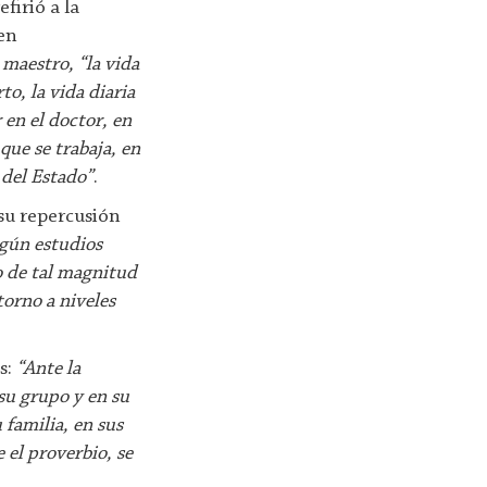
efirió a la
uen
 maestro, “la vida
to, la vida diaria
 en el doctor, en
 que se trabaja, en
s del Estado”
.
 su repercusión
según estudios
ro de tal magnitud
orno a niveles
s:
“Ante la
 su grupo y en su
 familia, en sus
 el proverbio, se