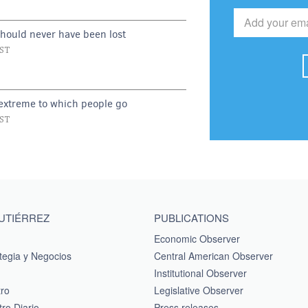
should never have been lost
EST
 extreme to which people go
EST
GUTIÉRREZ
PUBLICATIONS
Economic Observer
tegia y Negocios
Central American Observer
Institutional Observer
tro
Legislative Observer
ro Diario
Press releases