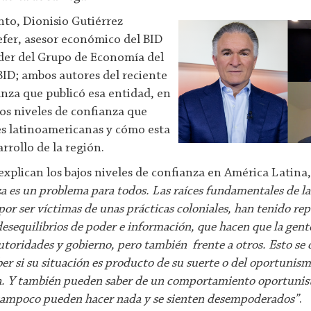
nto, Dionisio Gutiérrez
efer, asesor económico del BID
líder del Grupo de Economía del
ID; ambos autores del reciente
anza que publicó esa entidad, en
os niveles de confianza que
des latinoamericanas y cómo esta
arrollo de la región.
explican los bajos niveles de confianza en América Latina,
za es un problema para todos. Las raíces fundamentales de la
 por ser víctimas de unas prácticas coloniales, han tenido re
desequilibrios de poder e información, que hacen que la gen
utoridades y gobierno, pero también frente a otros. Esto se 
r si su situación es producto de su suerte o del oportunism
za. Y también pueden saber de un comportamiento oportunis
 tampoco pueden hacer nada y se sienten desempoderados”
.