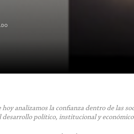
ADO
 hoy analizamos la confianza dentro de las so
 desarrollo político, institucional y económico