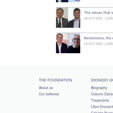
The values that 
26 OCT 2022
- LAT
Revolutions, the
19 OCT 2022
- LAT
Main menu footer
THE FOUNDATION
DIONISIO 
About us
Biography
Our believes
Column Estra
Trayectoria
Libre Encuen
Column Nuest