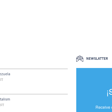
NEWSLATTER
ezuela
ST
¡
talism
EST
Receive 