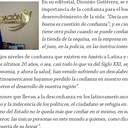
En su editorial, Dionisio Gutiérrez, se r
importancia de la confianza para el b
desenvolvimiento de la vida:
“Decía un
buena es cuestión de confianza”; y es cier
tiene otro pulso cuando se puede confiar
la tienda de la esquina, en la empresa en
el juez, en la policía, en las institucione
jos niveles de confianza que existen en América Latina y
s últimos 20 años, o sea, casi todo lo que va del Siglo XXI, 
 economía, y ahora la salud, han venido sufriendo un descalab
atinoamericanos hayamos perdido la confianza en nuestro ent
ten el desarrollo de nuestra región”
.
zones que llevan a la desconfianza en los latinoamericano
o y la indecencia de los políticos, el ciudadano se refugia en
no del Estado no le queda más que confiar en sí mismo, en su
ros; las únicas personas en este mundo a quienes, como dice
puerta de su hogar”
.